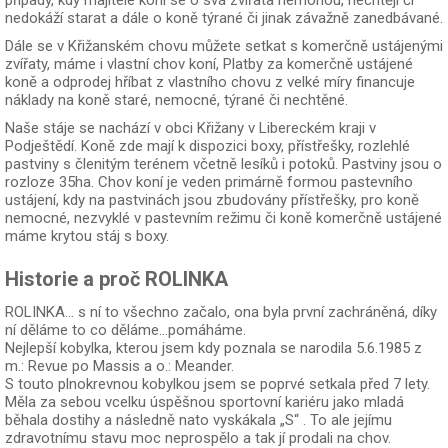
případy, kdy majitelé koní se o svá zvířata nemohou, nechtějí či
nedokáží starat a dále o koně týrané či jinak závažně zanedbávané.
Dále se v Křižanském chovu můžete setkat s komerčně ustájenými
zvířaty, máme i vlastní chov koní, Platby za komerčně ustájené
koně a odprodej hříbat z vlastního chovu z velké míry financuje
náklady na koně staré, nemocné, týrané či nechtěné.
Naše stáje se nachází v obci Křižany v Libereckém kraji v
Podještědí. Koně zde mají k dispozici boxy, přístřešky, rozlehlé
pastviny s členitým terénem včetně lesíků i potoků. Pastviny jsou o
rozloze 35ha. Chov koní je veden primárně formou pastevního
ustájení, kdy na pastvinách jsou zbudovány přístřešky, pro koně
nemocné, nezvyklé v pastevním režimu či koně komerčně ustájené
máme krytou stáj s boxy.
Historie a proč ROLINKA
ROLINKA… s ní to všechno začalo, ona byla první zachráněná, díky
ní děláme to co děláme…pomáháme.
Nejlepší kobylka, kterou jsem kdy poznala se narodila 5.6.1985 z
m.: Revue po Massis a o.: Meander.
S touto plnokrevnou kobylkou jsem se poprvé setkala před 7 lety.
Měla za sebou vcelku úspěšnou sportovní kariéru jako mladá
běhala dostihy a následně nato vyskákala „S“ . To ale jejímu
zdravotnímu stavu moc neprospělo a tak jí prodali na chov.