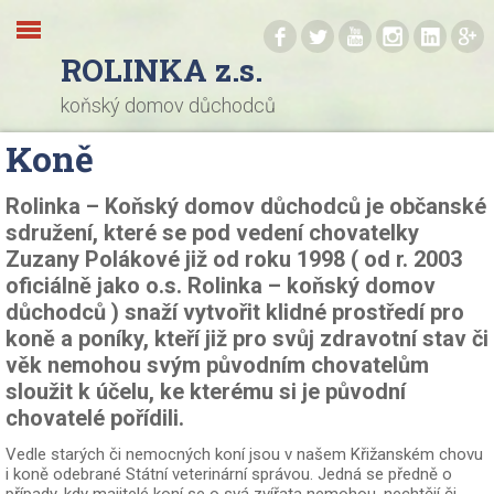
.
.
.
.
.
.
ROLINKA z.s.
koňský domov důchodců
Koně
Rolinka – Koňský domov důchodců je občanské
sdružení, které se pod vedení chovatelky
Zuzany Polákové již od roku 1998 ( od r. 2003
oficiálně jako o.s. Rolinka – koňský domov
důchodců ) snaží vytvořit klidné prostředí pro
koně a poníky, kteří již pro svůj zdravotní stav či
věk nemohou svým původním chovatelům
sloužit k účelu, ke kterému si je původní
chovatelé pořídili.
Vedle starých či nemocných koní jsou v našem Křižanském chovu
i koně odebrané Státní veterinární správou. Jedná se předně o