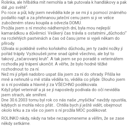
Rolinka, ale hříbátka mít nemohla a tak putovala k handlákovy a pak
dál „po světě“.
Po roce a půl, kdy jsem nevěděla kde je se mi jí s pomocí známého
podařilo najít a za přehnanou jateční cenu jsem si ji ve velice
zuboženém stavu koupila a odvezla DOMU.
Prožila jsem s ní mnoho nádherných dní, byla mou nejlepší
kamarádkou a důvěrnicí. Veškerý čas trávila s ostatními „důchodci“
na rozlehlých pastvinách a čas od času jsme si vyjeli někam do
přírody.
Užívala si poklidně svého koňského důchodu, jen ty zadní nožky jí
pořád trápily. Vyzkoušeli jsme snad úplně všechno, ale byl to
takový „začarovaný kruh“. A tak jsem se po poradě s veterinářem
rozhodla její trápení ukončit. A věřte, že bylo hodně těžké
rozhodnout to za ní.
Než mi jí přijeli nadobro uspat šla jsem za ní do ohrady. Přišla ke
mně a nehnutě u mě stála věděla to, věděla co přijde. Dlouho jsem
si s ní povídala a hlavně jí za VŠECHNO poděkovala.
Když přijel veterinář a já se jí naposledy podívala do očí neviděla
jsem strach, ale smíření.
Dne 30.6.2003 tomu byl rok co nás naše „myšička“ navždy opustila,
kdybych si mohla něco přát… Chtěla bych jí ještě vidět, obejmout
okolo krku a za vše co jsem s ní prožila MOC poděkovat.
ROLINKO nikdy, nikdy na tebe nezapomeneme a věřím, že se zase
někdy setkáme.