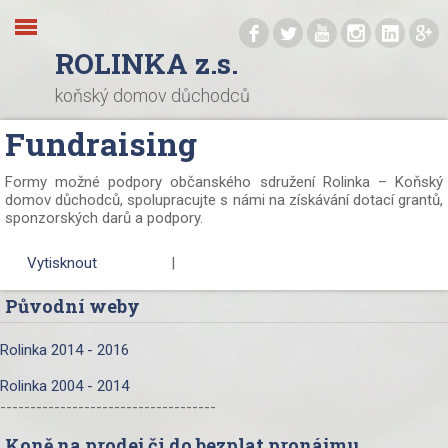
.
.
.
.
.
.
ROLINKA z.s.
koňský domov důchodců
Fundraising
Formy možné podpory občanského sdružení Rolinka – Koňský
domov důchodců, spolupracujte s námi na získávání dotací grantů,
sponzorských darů a podpory.
Vytisknout
|
Původní weby
Rolinka 2014 - 2016
Rolinka 2004 - 2014
------------------------------------
Koně na prodej či do bezplat.pronájmu