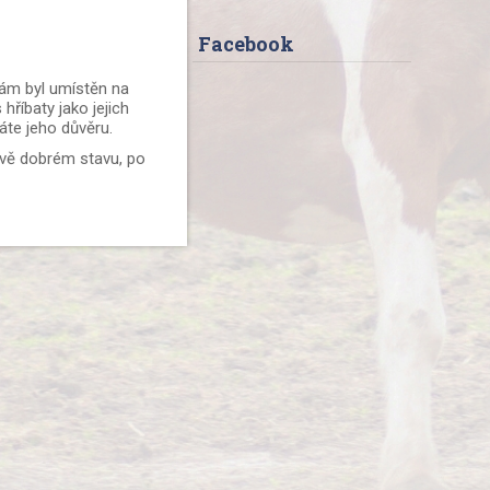
Facebook
nám byl umístěn na
hříbaty jako jejich
káte jeho důvěru.
vě dobrém stavu, po