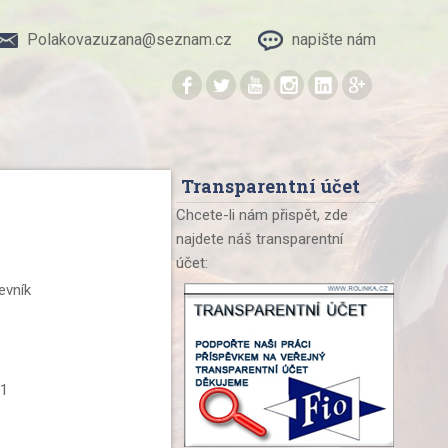
Polakovazuzana@seznam.cz
napište nám
.
.
.
.
.
.
Transparentní účet
Chcete-li nám přispět, zde
najdete náš transparentní
účet:
evník
01