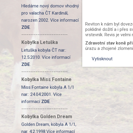
Hledáme nový domov vhodný
pro valacha ČT Kardinál,
narozen 2002. Více informací
Reviton k nám byl dovez
ZDE
.
poklidné dožití a i přes 
--------------------------
vrstevník. Revis je velmi 
Kobylka Letuška
Zdravotní stav koně př
úrazu a zhojené zlomeni
Letuška kobyla ČT nar.:
12.5.2010. Více informací
Vytisknout
ZDE
.
--------------------------
Kobylka Miss Fontaine
Miss Fontaine kobyla A 1/1
nar.: 24.04.2001. Více
informací
ZDE
.
--------------------------
Kobylka Golden Dream
Golden Dream, kobyla A 1/1,
nar. 4.2.1998.Více informací