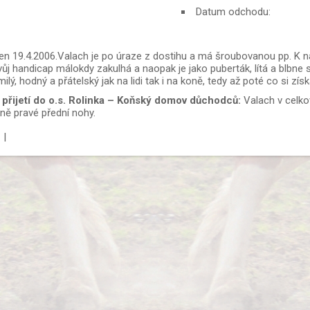
Datum odchodu:
en 19.4.2006.Valach je po úraze z dostihu a má šroubovanou pp. K 
svůj handicap málokdy zakulhá a naopak je jako puberták, lítá a blbne s 
milý, hodný a přátelský jak na lidi tak i na koně, tedy až poté co si zís
i přijetí do o.s. Rolinka – Koňský domov důchodců:
Valach v celko
ně pravé přední nohy.
|