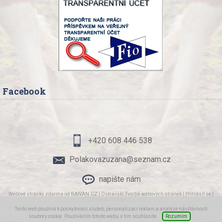
Facebook
+420 608 446 538
Polakovazuzana@seznam.cz
napište nám
Webové stránky zdarma
od
BANAN.CZ
|
Ostravski Tvorba webových stránek
|
Přihlásit se
|
mapa stránek
Tento web používá k poskytování služeb, personalizaci reklam a analýze návštěvnosti
soubory cookie. Používáním tohoto webu s tím souhlasíte.
Rozumím