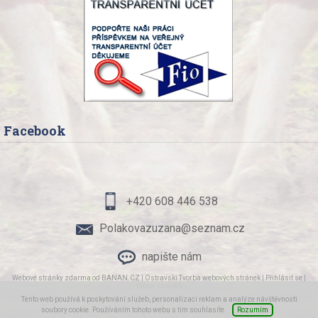
Facebook
+420 608 446 538
Polakovazuzana@seznam.cz
napište nám
Webové stránky zdarma
od
BANAN.CZ
|
Ostravski Tvorba webových stránek
|
Přihlásit se
|
mapa stránek
Tento web používá k poskytování služeb, personalizaci reklam a analýze návštěvnosti
soubory cookie. Používáním tohoto webu s tím souhlasíte.
Rozumím