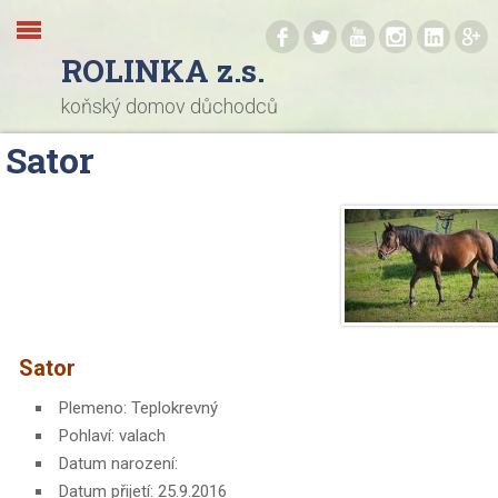
.
.
.
.
.
.
ROLINKA z.s.
koňský domov důchodců
Sator
Sator
Plemeno: Teplokrevný
Pohlaví: valach
Datum narození:
Datum přijetí: 25.9.2016