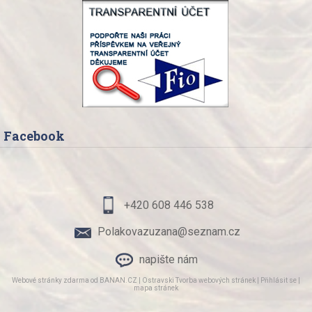
Facebook
+420 608 446 538
Polakovazuzana@seznam.cz
napište nám
Webové stránky zdarma
od
BANAN.CZ
|
Ostravski Tvorba webových stránek
|
Přihlásit se
|
mapa stránek